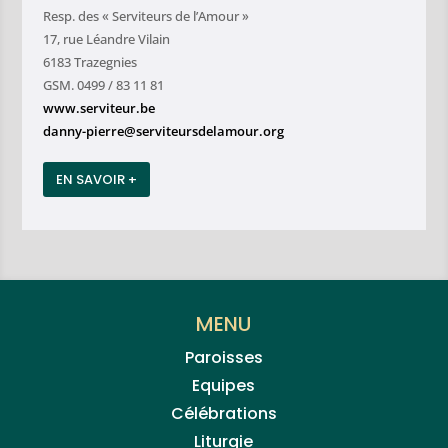
Resp. des « Serviteurs de l’Amour »
17, rue Léandre Vilain
6183 Trazegnies
GSM. 0499 / 83 11 81
www.serviteur.be
danny-pierre@serviteursdelamour.org
EN SAVOIR +
MENU
Paroisses
Equipes
Célébrations
Liturgie